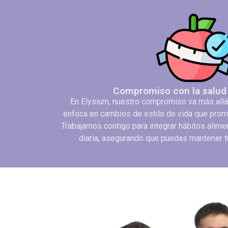
Compromiso con la salud 
En Elysium, nuestro compromiso va más allá
enfoca en cambios de estilo de vida que prom
Trabajamos contigo para integrar hábitos alime
diaria, asegurando que puedas mantener tu