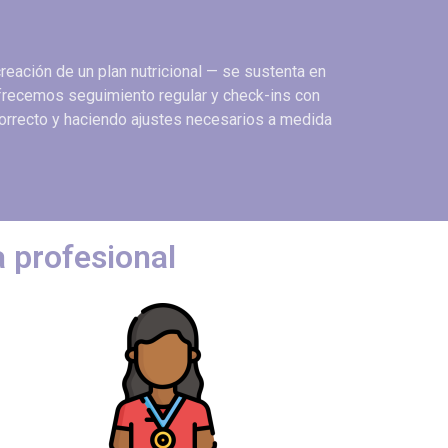
eación de un plan nutricional — se sustenta en
ofrecemos seguimiento regular y check-ins con
orrecto y haciendo ajustes necesarios a medida
a profesional