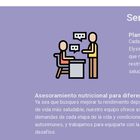
Se
Pla
Cada 
Elysi
que n
restr
salud
Asesoramiento nutricional para difer
Ya sea que busques mejorar tu rendimiento depor
de vida más saludable, nuestro equipo ofrece a
demandas de cada etapa de la vida y condicion
autoinmunes, y trabajamos para equiparte con la
desafíos.