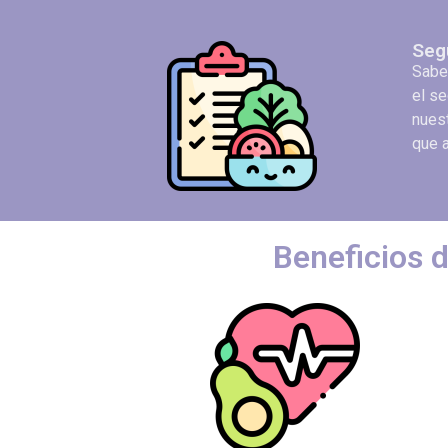
Seg
Sabem
el se
nues
que a
Beneficios d