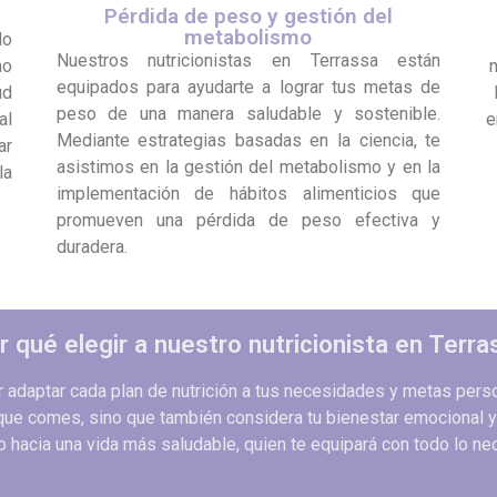
Pérdida de peso y gestión del
metabolismo
lo
Nuestros nutricionistas en Terrassa están
no
n
equipados para ayudarte a lograr tus metas de
ud
peso de una manera saludable y sostenible.
al
e
Mediante estrategias basadas en la ciencia, te
ar
asistimos en la gestión del metabolismo y en la
la
implementación de hábitos alimenticios que
promueven una pérdida de peso efectiva y
duradera.
r qué elegir a nuestro nutricionista en Terra
or adaptar cada plan de nutrición a tus necesidades y metas pe
que comes, sino que también considera tu bienestar emocional y fí
hacia una vida más saludable, quien te equipará con todo lo ne