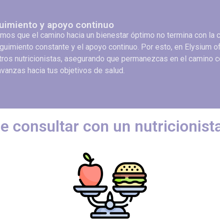
uimiento y apoyo continuo
os que el camino hacia un bienestar óptimo no termina con la cr
guimiento constante y el apoyo continuo. Por esto, en Elysium 
tros nutricionistas, asegurando que permanezcas en el camino c
vanzas hacia tus objetivos de salud.
e consultar con un nutricionist