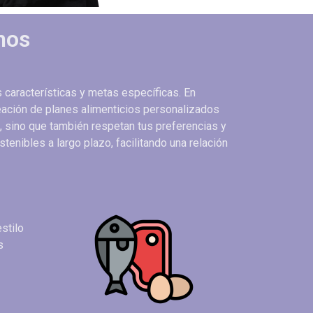
mos
 características y metas específicas. En
reación de planes alimenticios personalizados
, sino que también respetan tus preferencias y
tenibles a largo plazo, facilitando una relación
stilo
s