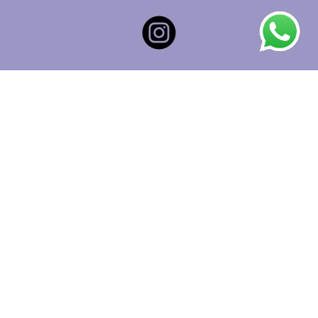
CONTACTO
Dirección:
Carrer del Notari Badia 12-14, 08221
Terrassa
Teléfono:
689 50 53 47
HORARIO
De Lunes a Viernes de 8:00 a 21:00.
Sábados de 9:00 a 15:00.